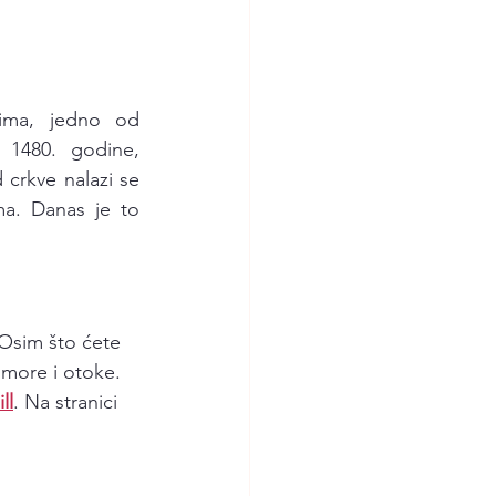
ima, jedno od 
 1480. godine, 
 crkve nalazi se 
ma. Danas je to 
 Osim što ćete 
 more i otoke.
ll
. Na stranici 