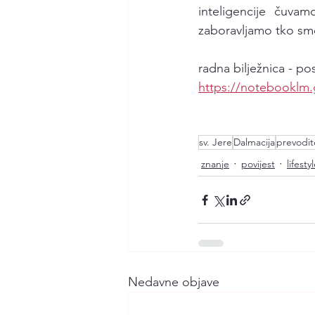
inteligencije čuvam
zaboravljamo tko smo:
radna bilježnica - po
https://notebooklm
sv. Jere
Dalmacija
prevodite
znanje
povijest
lifesty
Nedavne objave