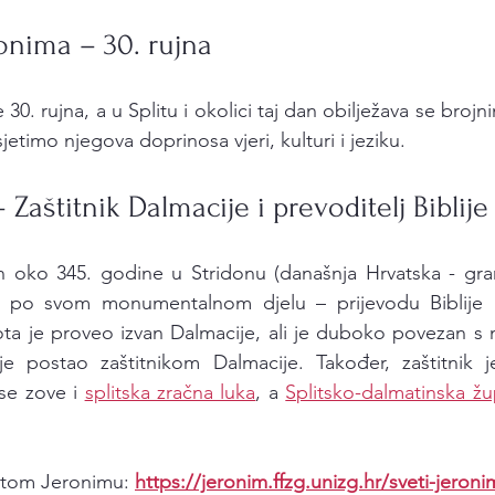
ronima – 30. rujna
e 30. rujna, a u Splitu i okolici taj dan obilježava se broj
isjetimo njegova doprinosa vjeri, kulturi i jeziku.
 Zaštitnik Dalmacije i prevoditelj Biblije
n oko 345. godine u Stridonu (današnja Hrvatska - gran
e po svom monumentalnom djelu – prijevodu Biblije na 
vota je proveo izvan Dalmacije, ali je duboko povezan s n
e postao zaštitnikom Dalmacije. Također, zaštitnik je 
se zove i 
splitska zračna luka
, a
Splitsko-dalmatinska žu
vetom Jeronimu: 
https://jeronim.ffzg.unizg.hr/sveti-jeroni