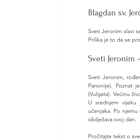
Blagdan sv. Je
Sveti Jeronim slavi s
Prilika je to da se pr
Sveti Jeronim –
Sveti Jeronim, rođe
Panonije). Poznat j
(Vulgata). Većinu ži
U srednjem vijeku j
učenjaka. Po njemu 
obilježava svoj dan.
Pročitajte tekst o s