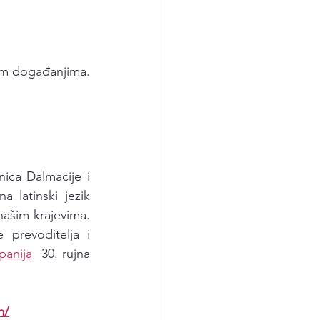
nim događanjima. 
ica Dalmacije i 
latinski jezik 
ašim krajevima. 
prevoditelja i 
panija
 30. rujna 
m/