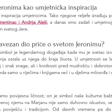
Jeronima kao umjetnička inspiracija
inspiracija umjetnicima. Tako njegove reljefe izrađuju p
rentinac i Andrija Aleši
, a danas smo zadali i umjetnoj i
m svetog Jere. 
bavezan dio priče o svetom Jeronimu? 
simbol je legendarnog događaja kada mu je svetac izvad
nja ostala uz njega do kraja života. U umjetnosti se la
elj i znak snage, ali i krotkosti pred mudrošću i dobrot
da samo u riječima i knjigama već i u djelima milosrđa i 
amo povijesna ličnost; on je simbol naše kulturne baštin
ćenoj njemu na Marjanu nije samo duhovno iskustvo, već 
poviješću i tradicijom. Od davnih vremena pa do