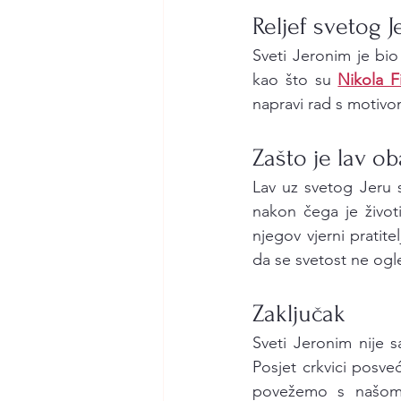
Reljef svetog 
Sveti Jeronim je bio 
kao što su 
Nikola Fi
napravi rad s motivo
Zašto je lav o
Lav uz svetog Jeru 
nakon čega je životi
njegov vjerni pratit
da se svetost ne ogle
Zaključak
Sveti Jeronim nije s
Posjet crkvici posve
povežemo s našom 