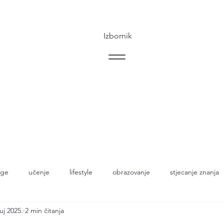
Izbornik
ige
učenje
lifestyle
obrazovanje
stjecanje znanja
ruj 2025.
2 min čitanja
ti
znanost
poduke
inženjerstvo
AI
internet