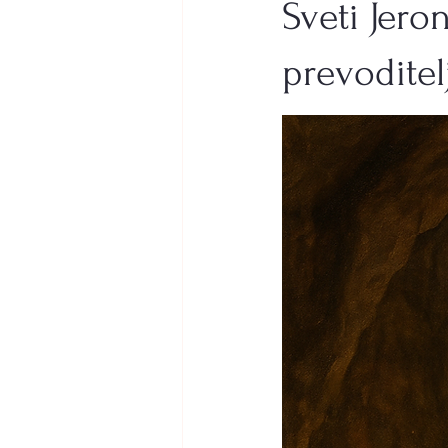
Sveti Jero
programiranje
elektroenerget
prevoditel