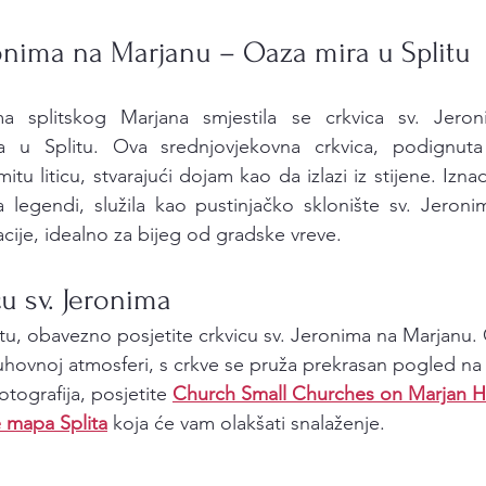
ronima na Marjanu – Oaza mira u Splitu
 splitskog Marjana smjestila se crkvica sv. Jeron
ta u Splitu. Ova srednjovjekovna crkvica, podignuta
tu liticu, stvarajući dojam kao da izlazi iz stijene. Iznad
a legendi, služila kao pustinjačko sklonište sv. Jeroni
acije, idealno za bijeg od gradske vreve.
cu sv. Jeronima
tu, obavezno posjetite crkvicu sv. Jeronima na Marjanu.
 duhovnoj atmosferi, s crkve se pruža prekrasan pogled na
fotografija, posjetite 
Church Small Churches on Marjan Hi
e mapa Splita
 koja će vam olakšati snalaženje.