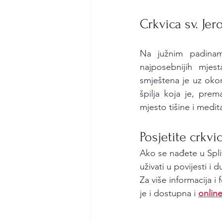
Crkvica sv. Je
Na južnim padinama
najposebnijih mjes
smještena je uz okomi
špilja koja je, prem
mjesto tišine i medit
Posjetite crkvi
Ako se nađete u Spli
uživati u povijesti i
Za više informacija i 
je i dostupna i 
onlin