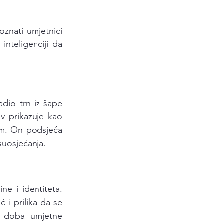
oznati umjetnici 
nteligenciji da 
io trn iz šape 
v prikazuje kao 
om. On podsjeća 
suosjećanja.
e i identiteta. 
i prilika da se 
 doba umjetne 