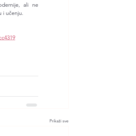
ernije, ali ne 
 i učenju.
cc4319
Prikaži sve