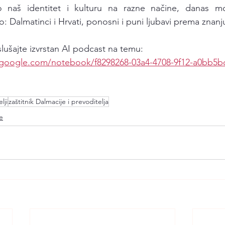
o naš identitet i kulturu na razne načine, danas mod
 Dalmatinci i Hrvati, ponosni i puni ljubavi prema znanju
slušajte izvrstan AI podcast na temu: 
.google.com/notebook/f8298268-03a4-4708-9f12-a0bb5b
lji
zaštitnik Dalmacije i prevoditelja
le