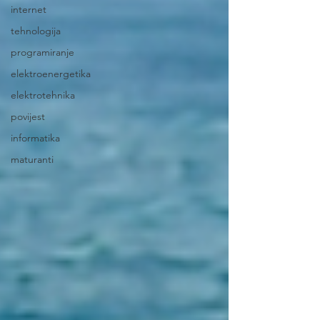
internet
tehnologija
programiranje
elektroenergetika
elektrotehnika
povijest
informatika
maturanti