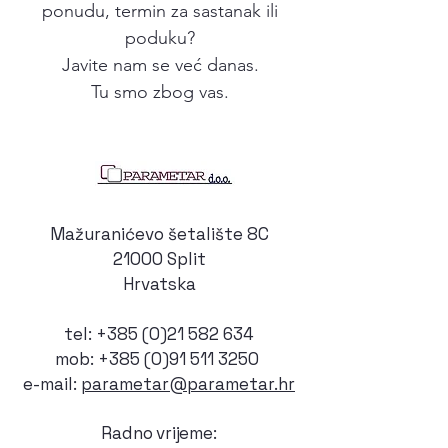
ponudu, termin za sastanak ili
poduku?
Javite nam se već danas.
Tu smo zbog vas.
Mažuranićevo šetalište 8C
21000 Split
Hrvatska
tel:
+385 (0)21 582 634
mob:
+385 (0)91 511 3250
e-mail:
parametar@parametar.hr
Radno vrijeme: