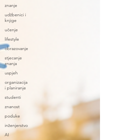
znanje
udžbenici i
knjige
učenje
lifestyle
obrazovanje
stjecanje
znanja
uspjeh
organizacija
i planiranje
studenti
znanost
poduke
inženjerstvo
AI