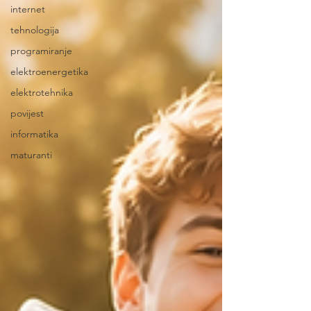
internet
tehnologija
programiranje
elektroenergetika
elektrotehnika
povijest
informatika
maturanti