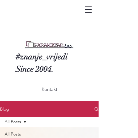
#znanje_vrijedi
Since 2004.
Kontakt
Blog
All Posts
All Posts