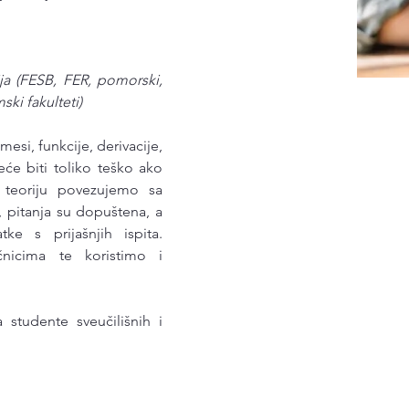
ija (FESB, FER, pomorski,
ski fakulteti)
imesi, funkcije, derivacije,
eće biti toliko teško ako
 teoriju povezujemo sa
 pitanja su dopuštena, a
e s prijašnjih ispita.
čnicima te koristimo i
 studente sveučilišnih i