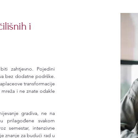
lišnih i
iti zahtjevno. Pojedini
ava bez dodatne podrške.
 Laplaceove transformacije
nih mreža i ne znate odakle
ijevanje gradiva, ne na
su prilagođene svakom
oz semestar, intenzivne
oje znanje za budući rad u