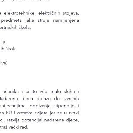
lektrotehnike, električnih stojeva,
 predmeta jake struje namijenjena
rtničkih škola.
cije
ih škola
ive)
j učenika i često vrlo malo sluha i
Nadarena djeca dolaze do izvrsnih
natjecanjima, dobivanja stipendije i
ma EU i ostatka svijeta jer se u tvrtki
ci, razvija potencijal nadarene djece,
traživački rad.