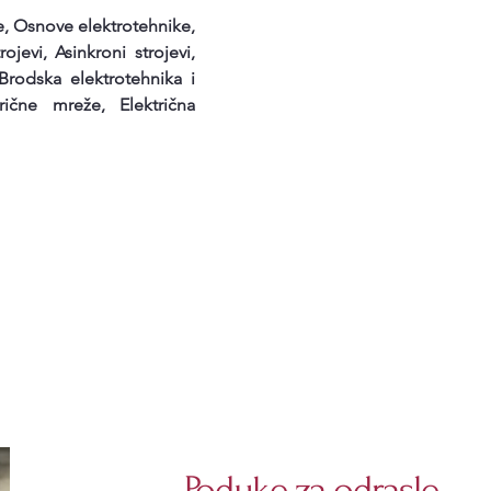
e,
Osnove elektrotehnike,
rojevi, Asinkroni strojevi,
 Brodska elektrotehnika i
trične mreže, Električna
Poduke za odrasle