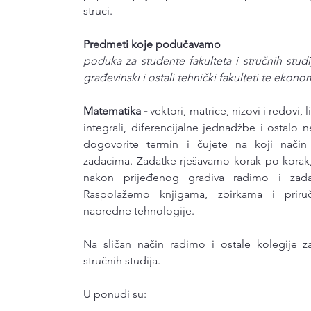
struci.
Predmeti koje podučavamo
poduka za studente fakulteta i stručnih stud
građevinski i ostali tehnički fakulteti te ekonom
Matematika -
vektori, matrice, nizovi i redovi, l
integrali, diferencijalne jednadžbe i ostalo n
dogovorite termin i čujete na koji način
zadacima. Zadatke rješavamo korak po korak,
nakon prijeđenog gradiva radimo i zadatk
Raspolažemo knjigama, zbirkama i priru
napredne tehnologije.
Na sličan način radimo i ostale kolegije za
stručnih studija.
U ponudi su: