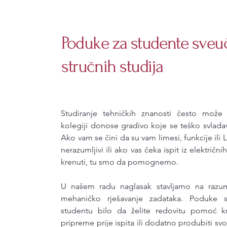
Poduke za studente sveuči
stručnih studija
Studiranje tehničkih znanosti često može b
kolegiji donose gradivo koje se teško svlad
Ako vam se čini da su vam limesi, funkcije ili
nerazumljivi ili ako vas čeka ispit iz električ
krenuti, tu smo da pomognemo.
U našem radu naglasak stavljamo na razum
mehaničko rješavanje zadataka. Poduke 
studentu bilo da želite redovitu pomoć kr
pripreme prije ispita ili dodatno produbiti sv