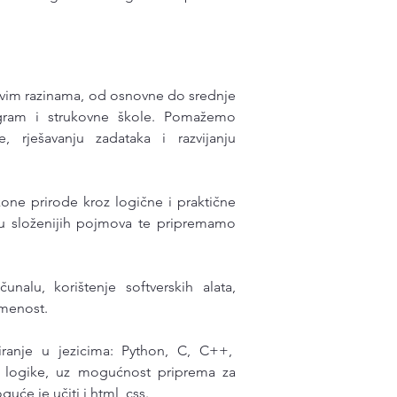
vim razinama, od osnovne do srednje
rogram i strukovne škole. Pomažemo
, rješavanju zadataka i razvijanju
one prirode kroz logične i praktične
u složenijih pojmova te pripremamo
alu, korištenje softverskih alata,
smenost.
ranje u jezicima: Python, C, C++,
e logike, uz mogućnost priprema za
uće je učiti i html, css.