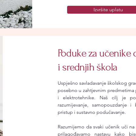
Izvršite uplatu
Poduke za učenike 
i srednjih škola
Uspješno savladavanje školskog gra
posebno u zahtjevnim predmetima p
i elektrotehnike. Naš cilj je 
razumijevanje, samopouzdanje i bo
pristup i sustavno podučavanje.
Razumijemo da svaki učenik uči na 
prilagođavamo nastavu kako bis