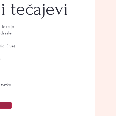
i tečajevi
- lekcije
odrasle
ci (live)
)
 tvrtke