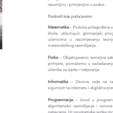
razumljivo i primjenjivo u praksi.
Predmeti koje podučavamo
Matematika
– Poduke prilagođene s
škole, uključujući gimnazijski p
učenicima u razumijevanju teorije
matematičkog razmišljanja.
Fizika
– Objašnjavamo temeljne zak
primjere, pomažemo u savladavanj
učenike za ispite i natjecanja.
Informatika
– Osnove rada na račun
sigurnost na internetu i digitalna pi
Programiranje
– Uvod u programi
algoritamsko razmišljanje i osnov
natjecanja. Uz programske jezike mog