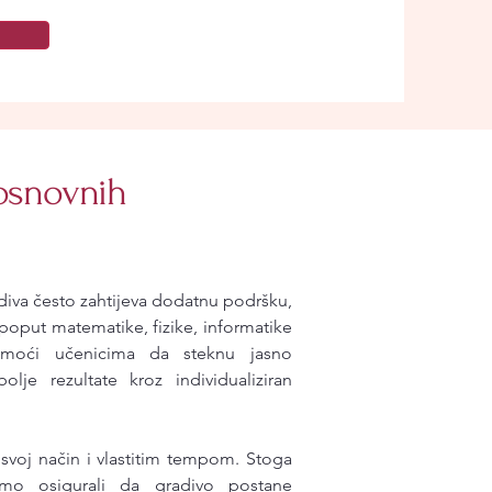
osnovnih
diva često zahtijeva dodatnu podršku,
oput matematike, fizike, informatike
pomoći učenicima da steknu jasno
lje rezultate kroz individualiziran
svoj način i vlastitim tempom. Stoga
mo osigurali da gradivo postane