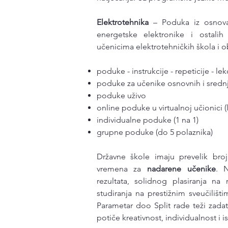
Elektrotehnika
– Poduka iz osnova e
energetske elektronike i ostalih
učenicima elektrotehničkih škola i ob
poduke - instrukcije - repeticije - lek
poduke za učenike osnovnih i srednj
poduke uživo
online poduke u virtualnoj učionici (l
individualne poduke (1 na 1)
grupne poduke (do 5 polaznika)
​Državne škole imaju prevelik bro
vremena za
nadarene učenike
. 
rezultata, solidnog plasiranja na 
studiranja na prestižnim sveučilišti
Parametar doo Split rade teži zadat
potiče kreativnost, individualnost i is